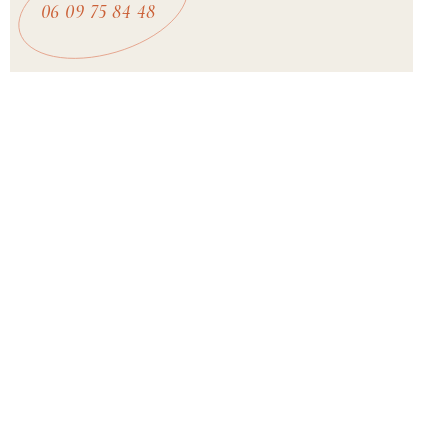
06 09 75 84 48
ADRESSE
Restaurant La Cascade
Col de l’Iseran, D902
926 Chemin du pissaillas
73150 Val-d'Isère, France
HORAIRES
Du lundi au vendredi de 8H30 à 16h00
Samedi et dimanche de 8H30 à 16H00
Ouvert de 14/06 à 14/09 en été (accès par télécabine du
Vallon) et 15/09 à 13/06 en hiver (accès par les pistes)