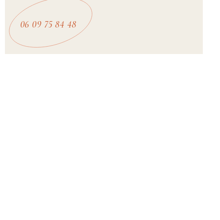
06 09 75 84 48
ADDRESS
Restaurant La Cascade
Col de l’Iseran, D902
926 Chemin du pissaillas
73150 Val-d'Isère, France
OPENING HOURS
Du lundi au vendredi de 8H30 à 16h00
Samedi et dimanche de 8H30 à 16H00
Summer period : 06/14 to 09/14