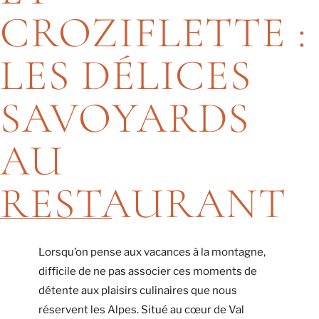
CROZIFLETTE :
LES DÉLICES
SAVOYARDS
AU
RESTAURANT
Lorsqu’on pense aux vacances à la montagne,
difficile de ne pas associer ces moments de
détente aux plaisirs culinaires que nous
réservent les Alpes. Situé au cœur de Val